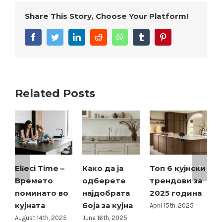
Share This Story, Choose Your Platform!
facebook
twitter
linkedin
reddit
whatsapp
tumblr
pinterest
Related Posts
Elleci Time –
Како да ја
Топ 6 кујнски
Времето
одберете
трендови за
р
поминато во
најдобрата
2025 година
кујната
боја за кујна
April 15th, 2025
A
August 14th, 2025
June 16th, 2025