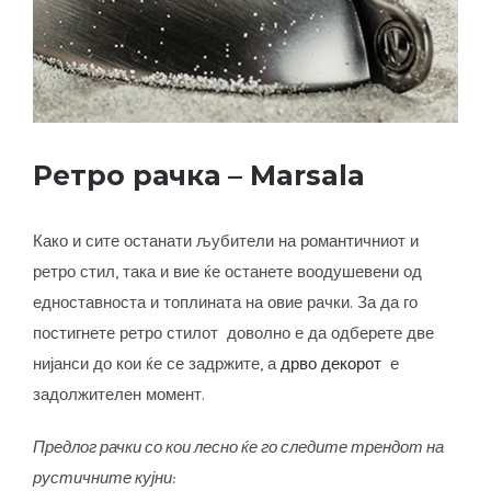
Ретро рачка – Marsala
Како и сите останати љубители на романтичниот и
ретро стил, така и вие ќе останете воодушевени од
едноставноста и топлината на овие рачки. За да го
постигнете ретро стилот доволно е да одберете две
нијанси до кои ќе се задржите, а
дрво декорот
е
задолжителен момент.
Предлог рачки со кои лесно ќе го следите трендот на
рустичните кујни: