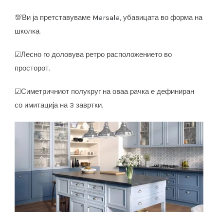
💯Ви ја претставуваме
Marsala
, убавицата во форма на
школка.
☑Лесно го доловува ретро расположението во
просторот.
☑Симетричниот полукруг на оваа рачка е дефиниран
со имитација на 3 завртки.