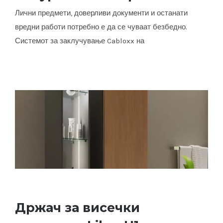
Лични предмети, доверливи документи и останати
Сигурноста на прво место
вредни работи потребно е да се чуваат безбедно.
Системот за заклучување Cabloxx на
Држач за висечки