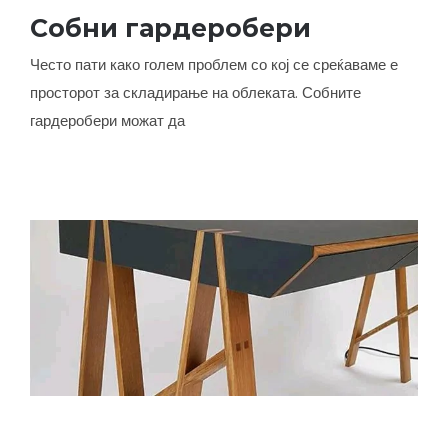
Собни гардеробери
Собни гардеробери
Често пати како голем проблем со кој се среќаваме е
просторот за складирање на облеката. Собните
гардеробери можат да