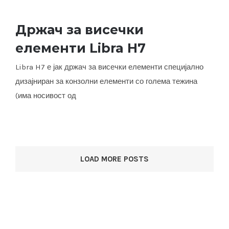
Држач за висечки
елементи Libra H7
Држач за висечки елементи Libra H7
Libra H7 е јак држач за висечки елементи специјално
дизајниран за конзолни елементи со голема тежина
(има носивост од
LOAD MORE POSTS