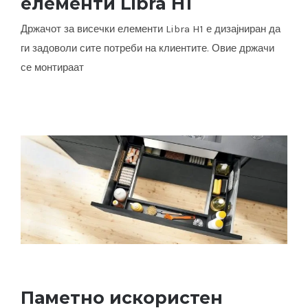
елементи Libra H1
Држач за висечки елементи Libra H1
Држачот за висечки елементи Libra H1 е дизајниран да
ги задоволи сите потреби на клиентите. Овие држачи
се монтираат
Паметно искористен