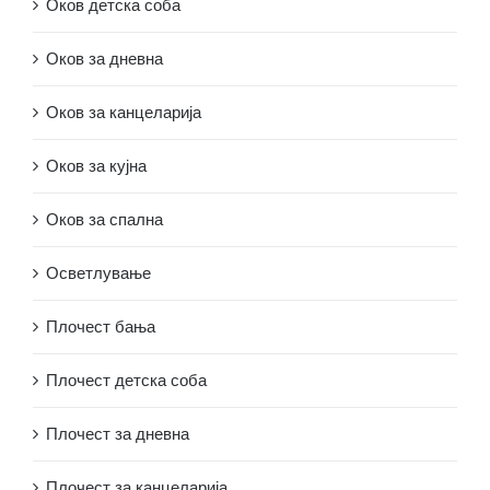
Оков детска соба
Оков за дневна
Оков за канцеларија
Оков за кујна
Оков за спална
Осветлување
Плочест бања
Плочест детска соба
Плочест за дневна
Плочест за канцеларија