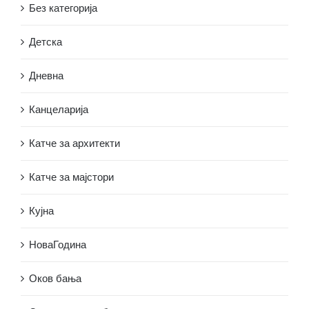
Без категорија
Детска
Дневна
Канцеларија
Катче за архитекти
Катче за мајстори
Кујна
НоваГодина
Оков бања