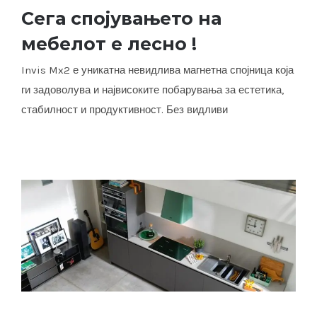
Сега спојувањето на
Сега спојувањето на мебелот е лесно
мебелот е лесно !
!
Invis Mx2 е уникатна невидлива магнетна спојница која
ги задоволува и највисоките побарувања за естетика,
стабилност и продуктивност. Без видливи