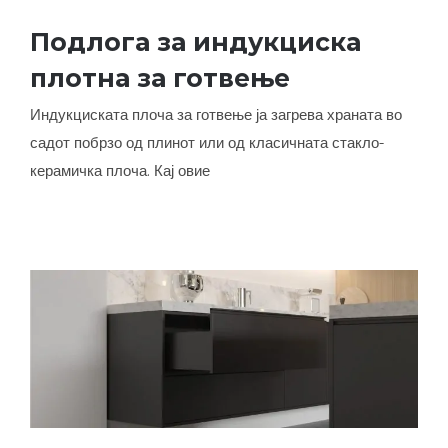
Подлога за индукциска
Подлога за индукциска плотна за
плотна за готвење
готвење
Индукциската плоча за готвење ја загрева храната во
садот побрзо од плинот или од класичната стакло-
керамичка плоча. Кај овие