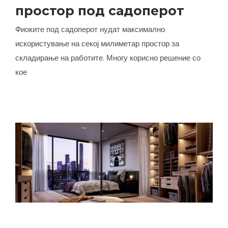
Паметно искористен простор под
простор под садоперот
садоперот
Фиоките под садоперот нудат максимално
искористување на секој милиметар простор за
складирање на работите. Многу корисно решение со
кое