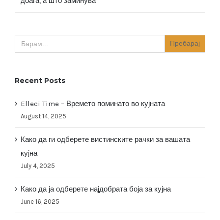
доаѓа, а што заминува
Search
for:
Recent Posts
Elleci Time – Времето поминато во кујната
August 14, 2025
Како да ги одберете вистинските рачки за вашата
кујна
July 4, 2025
Како да ја одберете најдобрата боја за кујна
June 16, 2025