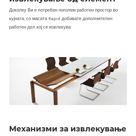
елемент
Доколку Ви е потребен поголем работен простор во
кујната, со масата Rapid добивате дополнителен
работен дел кој се извлекува
Механизми за извлекување