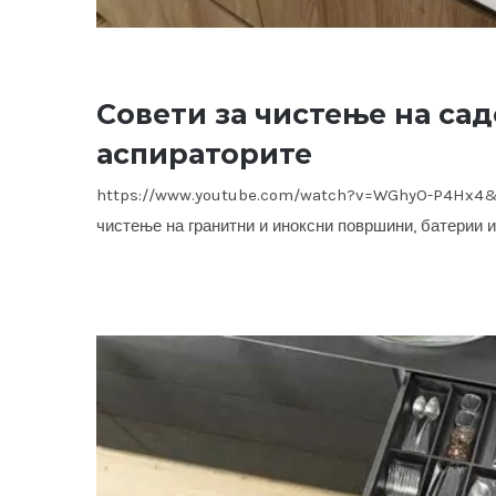
Совети за чистење на сад
аспираторите
https://www.youtube.com/watch?v=WGhyO-P4Hx4&a
чистење на гранитни и иноксни површини, батерии 
Совети за чистење на са