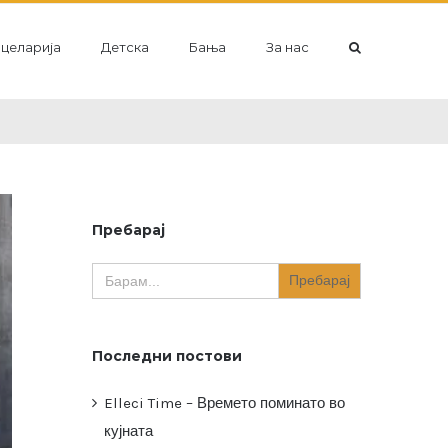
целарија
Детска
Бања
За нас
Пребарај
Search
for:
Последни постови
Elleci Time – Времето поминато во
кујната