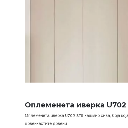
Оплеменета иверка U702
Оплеменета иверка U702 ST9 кашмир сива, боја која
црвенкастите дрвени