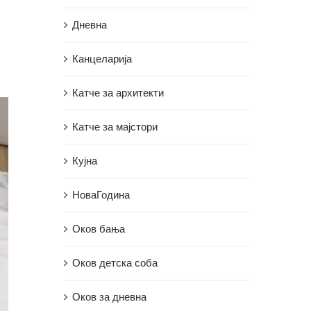
Дневна
Канцеларија
Катче за архитекти
Катче за мајстори
Кујна
НоваГодина
Оков бања
Оков детска соба
Оков за дневна