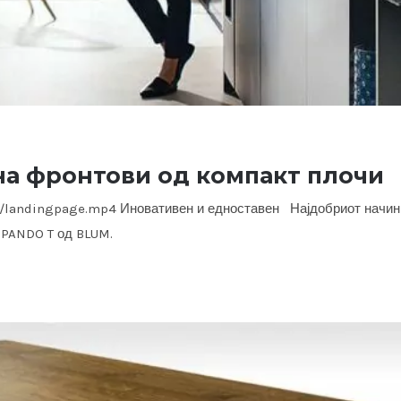
на фронтови од компакт плочи
11/landingpage.mp4 Иновативен и едноставен Најдобриот начин
XPANDO T од BLUM.
жа на фронтови од компакт плочи