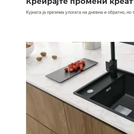
Креирајте промени креат
Кујната ја презема улогата на дневна и обратно, но 
Креирајте промени