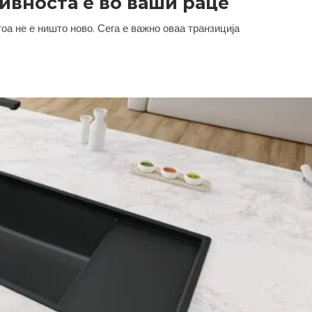
ивноста е во ваши раце
тоа не е ништо ново. Сега е важно оваа транзиција
 креативноста е во ваши раце