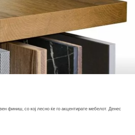
ен финиш, со кој лесно ќе го акцентирате мебелот. Денес
акцент кант траки