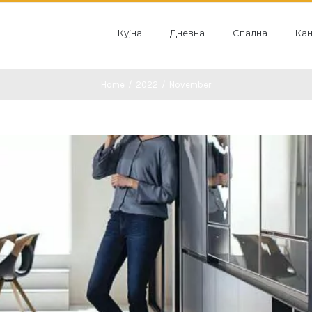
for:
Кујна
Дневна
Спална
Кан
Home
/
2022
/
November