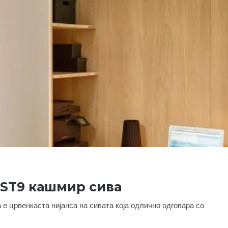
 ST9 кашмир сива
 е црвенкаста нијанса на сивата која одлично одговара со