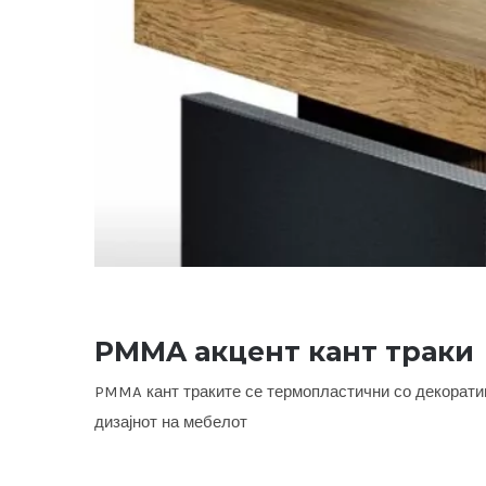
PMMA акцент кант траки
PMMA кант траките се термопластични со декоратив
дизајнот на мебелот
PMMA 