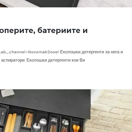
оперите, батериите и
b_channel=NovomakDooel Еколошки детергенти за нега и
и аспиратори. Еколошки детергенти кои Ви
доперите, батериите и аспираторите