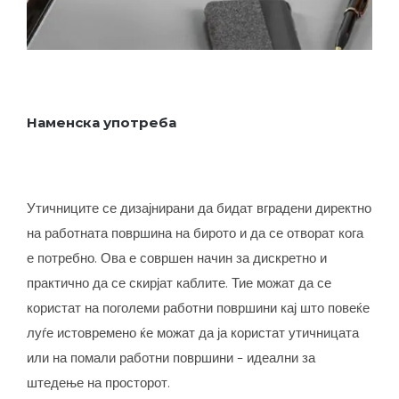
Наменска употреба
Утичниците се дизајнирани да бидат вградени директно
на работната површина на бирото и да се отворат кога
е потребно. Ова е совршен начин за дискретно и
практично да се скирјат каблите. Тие можат да се
користат на поголеми работни површини кај што повеќе
луѓе истовремено ќе можат да ја користат утичницата
или на помали работни површини – идеални за
штедење на просторот.