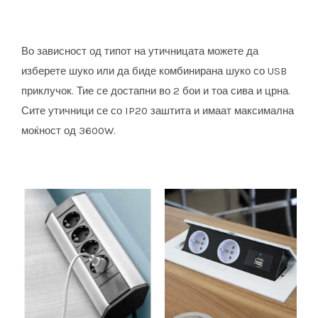
Во зависност од типот на утичницата можете да
изберете шуко или да биде комбинирана шуко со USB
приклучок. Тие се достапни во 2 бои и тоа сива и црна.
Сите утичници се со IP20 заштита и имаат максимална
моќност од 3600W.