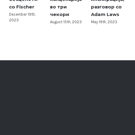
со Fischer
во три
разговор со
пл
чекори
Adam Laws
December 19th,
Nov
2023
20
August 15th, 2023
May 19th, 2023