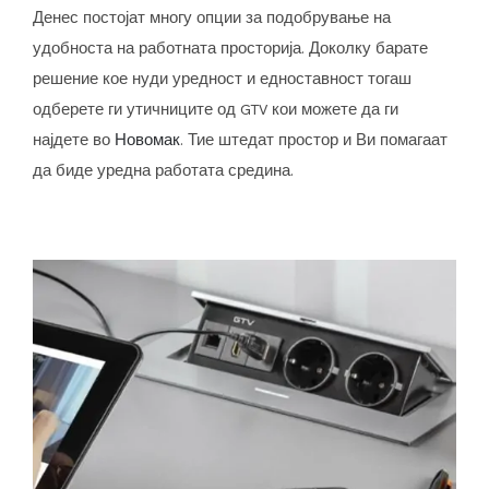
Денес постојат многу опции за подобрување на
удобноста на работната просторија. Доколку барате
решение кое нуди уредност и едноставност тогаш
одберете ги утичниците од GTV кои можете да ги
најдете во
Новомак
. Тие штедат простор и Ви помагаат
да биде уредна работата средина.