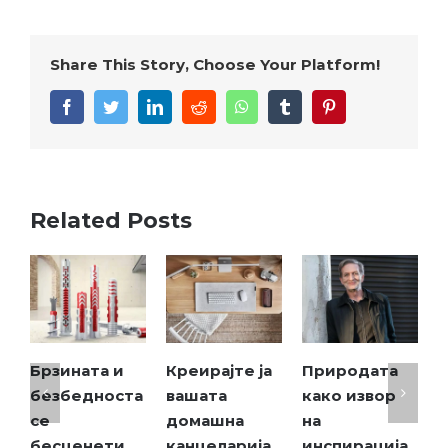
Share This Story, Choose Your Platform!
facebook
twitter
linkedin
reddit
whatsapp
tumblr
pinterest
Related Posts
Брзината и
Креирајте ја
Природата
Ле
безбедноста
вашата
како извор
за
се
домашна
на
на
бесценети
канцеларија
инспирација,
од