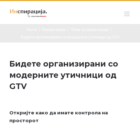
Skip
to
content
Home
/
Канцеларија
/
Оков за канцеларија
/
Бидете организирани со модерните утичници од GTV
Бидете организирани со
модерните утичници од
GTV
Откријте како да имате контрола на
просторот