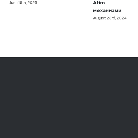
Atim
за изработка
A
механизми
на мебел по
мерка
August 23rd, 2024
January 29th, 2024