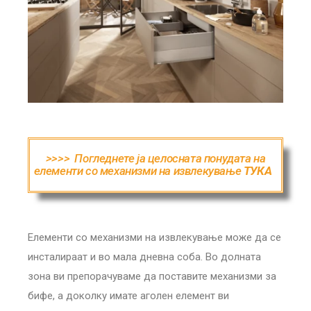
>>>>
Погледнете ja целосната понудата на
eлементи со механизми на извлекување
ТУКА
.
Елементи со механизми на извлекување може да се
инсталираат и во мала дневна соба. Во долната
зона ви препорачуваме да поставите механизми за
бифе, а доколку имате аголен елемент ви