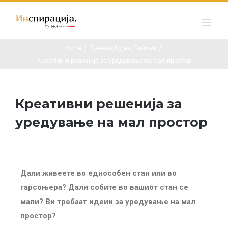
Home
/
Дневна
,
Кујна
,
Спална
/
Креативни решенија за уредување на мал простор
Креативни решенија за
уредување на мал простор
Дали живеете во еднособен стан или во
гарсоњера? Дали собите во вашиот стан се
мали? Ви требаат идеии за уредување на мал
простор?