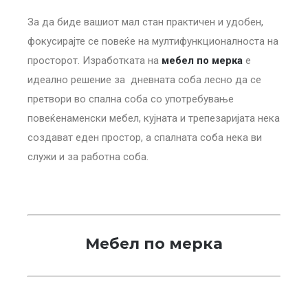
За да биде вашиот мал стан практичен и удобен,
фокусирајте се повеќе на мултифункционалноста на
просторот. Изработката на
мебел по мерка
е
идеално решение за дневната соба лесно да се
претвори во спална соба со употребување
повеќенаменски мебел, кујната и трепезаријата нека
создават еден простор, а спалната соба нека ви
служи и за работна соба.
Мебел по мерка