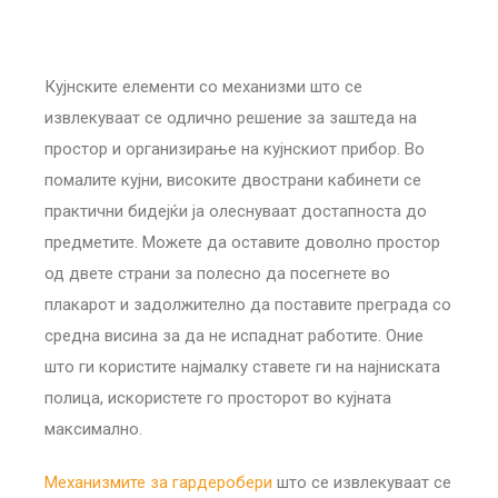
Кујнските елементи со механизми што се
извлекуваат се одлично решение за заштеда на
простор и организирање на кујнскиот прибор. Во
помалите кујни, високите двострани кабинети се
практични бидејќи ја олеснуваат достапноста до
предметите. Можете да оставите доволно простор
од двете страни за полесно да посегнете во
плакарот и задолжително да поставите преграда со
средна висина за да не испаднат работите. Оние
што ги користите најмалку ставете ги на најниската
полица, искористете го просторот во кујната
максимално.
Механизмите за гардеробери
што се извлекуваат се