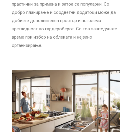
практични за примена и затоа се популарни. Со
добро планирање и соодветни додатоци може да
добиете дополнителен простор и поголема
прегледност во гардероберот. Со тоа заштедувате
време при избор на облеката и нејзино
организирање.