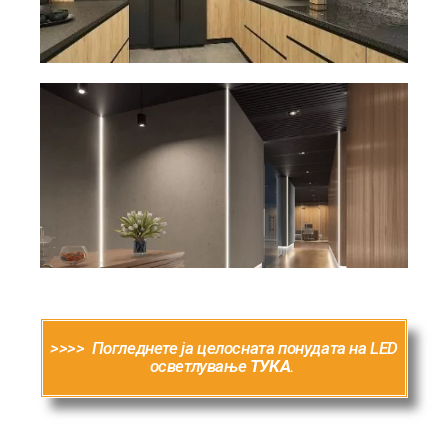
>>>>
Погледнете ja целосната понудата на LED
осветлување
ТУКА
.