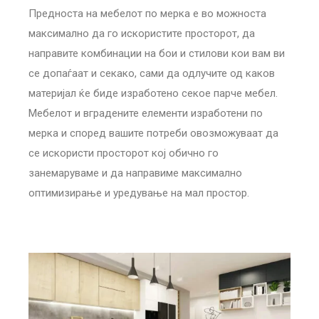
Предноста на мебелот по мерка е во можноста
максимално да го искористите просторот, да
направите комбинации на бои и стилови кои вам ви
се допаѓаат и секако, сами да одлучите од каков
материјал ќе биде изработено секое парче мебел.
Мебелот и вградените елементи изработени по
мерка и според вашите потреби овозможуваат да
се искористи просторот кој обично го
занемаруваме и да направиме максимално
оптимизирање и уредување на мал простор.