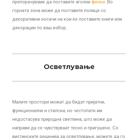
препорачуваме да поставите аголни
фиоки
. Во
горната зона може да поставите полици со
декоративни носачи на кои ќе поставите книги или
декорации по ваш избор.
Осветлување
Малите простори можат да бидат пријатни,
функционални и стилски, но честопати им
недостасува природна светлина, што може да
направи да се чувствуваат тесно и пригушено. Со
вистинските решенија за осветлување, можете да го