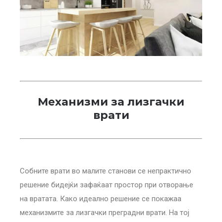
Механизми за лизгачки
врати
Собните врати во малите станови се непрактично
решение бидејќи зафаќаат простор при отворање
на вратата. Како идеално решение се покажаа
механизмите за лизгачки преградни врати. На тој