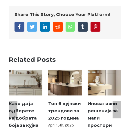
Share This Story, Choose Your Platform!
Related Posts
Топ 6 кујнски
Иновативни
Водич за
E
трендови за
решенија за
избор на
2025 година
мали
кујнски
п
простори
материјали
к
April 15th, 2025