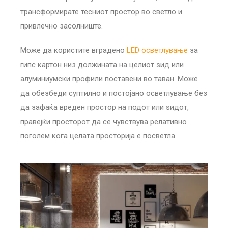
трансформирате тесниот простор во светло и
привлечно засолниште.
Може да користите вградено
LED осветлување
за
гипс картон низ должината на целиот ѕид или
алуминиумски профили поставени во таван. Може
да обезбеди суптилно и постојано осветлување без
да зафаќа вреден простор на подот или ѕидот,
правејќи просторот да се чувствува релативно
поголем кога целата просторија е посветла.