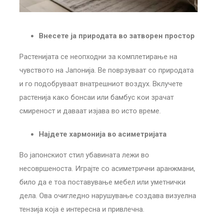
Внесете ја природата во затворен простор
Растенијата се неопходни за комплетирање на
чувството на Јапонија. Ве поврзуваат со природата
и го подобруваат внатрешниот воздух. Вклучете
растенија како бонсаи или бамбус кои зрачат
смиреност и даваат изјава во исто време.
Најдете хармонија во асиметријата
Во јапонскиот стил убавината лежи во
несовршеноста. Играјте со асиметрични аранжмани,
било да е тоа поставување мебел или уметнички
дела. Ова очигледно нарушување создава визуелна
тензија која е интересна и привлечна.