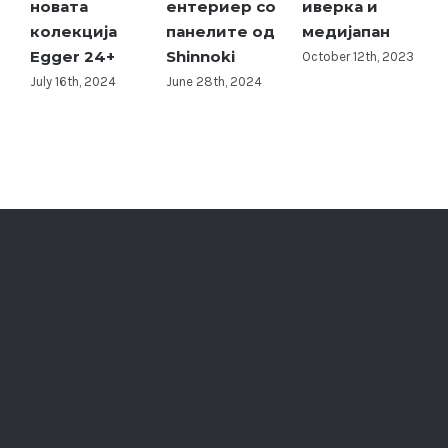
ентериер со
иверка и
одржувате
2
панелите од
медијапан
плочестиот
A
Shinnoki
материјал
October 12th, 2023
June 28th, 2024
September 25th,
2023