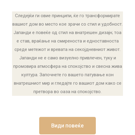
Следејќи ги овие принципи, ќе го трансформирате
вашиот дом во место кое зрачи со стил и удобност.
Јапанди е повеќе од стил на внатрешен дизајн; тоа
е став, враќање на смиреноста и едноставноста
среде метежот и вревата на секојдневниот живот.
Јапанди не е само визуелно привлечен, туку и
промовира атмосфера на спокојство и свесна жива
култура. Започнете го вашето патување кон
внатрешниот мир и гледајте го вашиот дом како се
претвора во оаза на спокојство.
Види повеќе