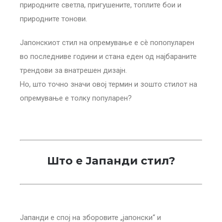
природните светла, пригушените, топлите бои и
природните тонови.
Јапонскиот стил на опремување е сè попопуларен
во последниве години и стана еден од најбараните
трендови за внатрешен дизајн.
Но, што точно значи овој термин и зошто стилот на
опремување е толку популарен?
Што е Јапанди стил?
Јапанди е спој на зборовите „јапонски“ и