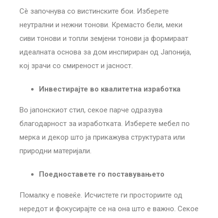
Сè започнува со вистинските бои. Изберете
неутрални и нежни тонови. Кремасто бели, меки
сиви тонови и топли земјени тонови ја формираат
идеалната основа за дом инспириран од Јапонија,
кој зрачи со смиреност и јасност.
Инвестирајте во квалитетна изработка
Во јапонскиот стил, секое парче одразува
благодарност за изработката. Изберете мебел по
мерка и декор што ја прикажува структурата или
природни материјали.
Поедноставете го поставувањето
Помалку е повеќе. Исчистете ги просториите од
нередот и фокусирајте се на она што е важно. Секое