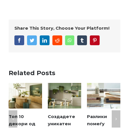
Share This Story, Choose Your Platform!
Related Posts
Создадете
Разлики
Совети како
Т
уникатен
помеѓу
да го
т