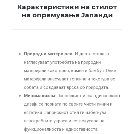
Карактеристики на стилот
на опремување Јапанди
Природни материјали:
И двата стила ја
нагласуваат употребата на природни
материјали како дрво, камен и бамбус. Овие
материјали внесуваат топлина и текстура во
собата и создаваат врска со природата.
Минимализам:
Jапонскиот и скандинавскиот
дизајн се познати по своите чисти линии и
естетика. Јапонскиот стил ги избегнува
непотребните украси и се фокусира на
функционалноста и едноставноста.