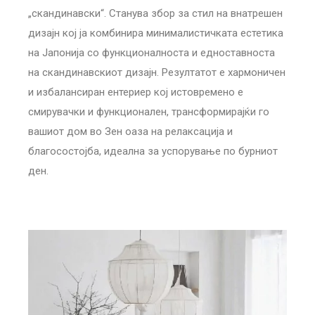
„скандинавски“. Станува збор за стил на внатрешен
дизајн кој ја комбинира минималистичката естетика
на Јапонија со функционалноста и едноставноста
на скандинавскиот дизајн. Резултатот е хармоничен
и избалансиран ентериер кој истовремено е
смирувачки и функционален, трансформирајќи го
вашиот дом во Зен оаза на релаксација и
благосостојба, идеална за успорување по бурниот
ден.