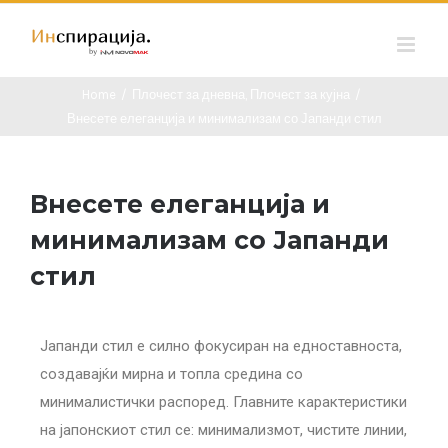
Home
/
Плочест за дневна
,
Плочест за кујна
/
Внесете елеганција и минимализам со Јапанди стил
Внесете елеганција и
минимализам со Јапанди
стил
Јапанди стил е силно фокусиран на едноставноста,
создавајќи мирна и топла средина со
минималистички распоред. Главните карактеристики
на јапонскиот стил се: минимализмот, чистите линии,