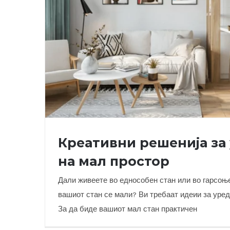
Креативни решенија за
на мал простор
Дали живеете во еднособен стан или во гарсоњ
вашиот стан се мали? Ви требаат идеии за уре
За да биде вашиот мал стан практичен
Креативни решенија за уредување