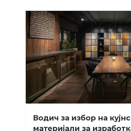
Водич за избор на кујн
материјали за изработк