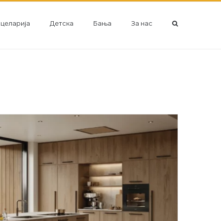
целарија
Детска
Бања
За нас