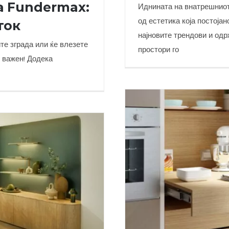
 Fundermax:
Иднината на внатрешниот
од естетика која постоја
ток
најновите трендови и од
ите зграда или ќе влезете
простори го
Тенденции во внат
е важен! Додека
Дизајн кој остава