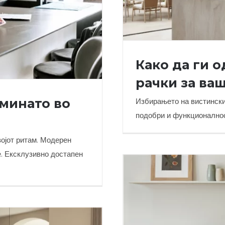
Како да ги 
рачки за ваш
оминато во
Избирањето на вистинскит
подобри и функционалност
Како да ги одбере
војот ритам. Модерен
е. Ексклузивно достапен
о во кујната