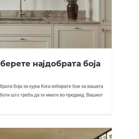
дберете најдобрата боја
брата боја за кујна Кога избирате бои за вашата
работи што треба да ги имате во предвид. Вашиот
дберете најдобрата боја за кујна