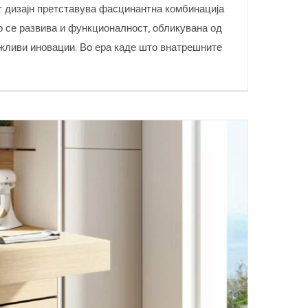
 дизајн претставува фасцинантна комбинација
но се развива и функционалност, обликувана од
ржливи иновации. Во ера каде што внатрешните
решниот дизајн за 2025: што доаѓа, а
што заминува