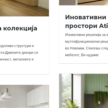
Иновативни 
простори At
а колекција
Иновативни решенија за 
мултифункционални решен
одоливи структури и
во Новомак. Секогаш след
Иновативни решени
кти.Дрвените декори се
мебелот, Ви нудиме
тичност, металните и
ија Egger 24+