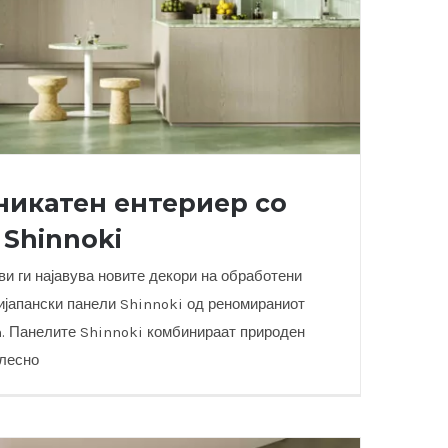
никатен ентериер со
 Shinnoki
и ги најавува новите декори на обработени
јапански панели Shinnoki од реномираниот
. Панелите Shinnoki комбинираат природен
н ентериер со панелите од Shinnoki
 лесно