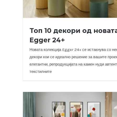
Топ 10 декори од новат
Egger 24+
Новата колекција Egger 24+ се истакнува со не
декори кои се идеално решение за вашите прое
елегантни, репродукцијата на камен нуди автен
Топ 10 декори од новата колекц
текстилните