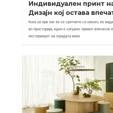
Индивидуален принт на
Дизајн кој остава впеча
Кога за прв пат ќе се сретнете со некого, ќе вид
во просторија, едно е сигурно: првиот впечаток 
Индивидуален принт на Fundermax: 
екстериерот на зградата веќе
впечаток