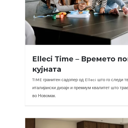
Elleci Time – Времето п
кујната
TIME гранитен садопер од Elleci што го следи т
италијански дизајн и премиум квалитет што тра
во Новомак.
Elleci Time – Времето поминат