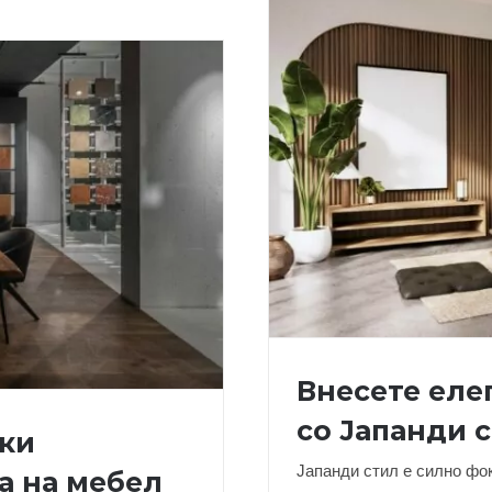
Внесете еле
со Јапанди 
ски
Јапанди стил е силно фок
а на мебел