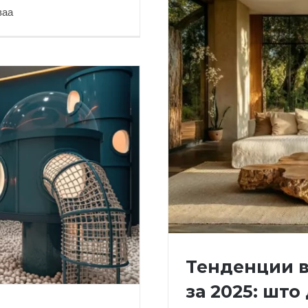
ваа
025 година
Тенденции в
за 2025: што