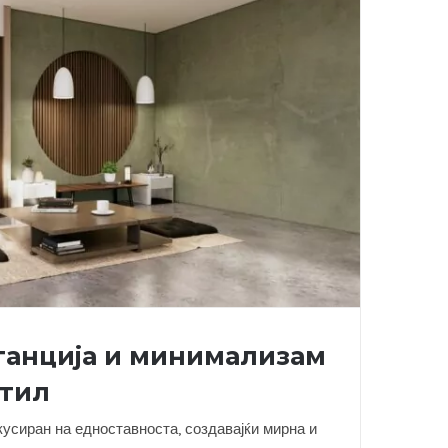
ганција и минимализам
стил
усиран на едноставноста, создавајќи мирна и