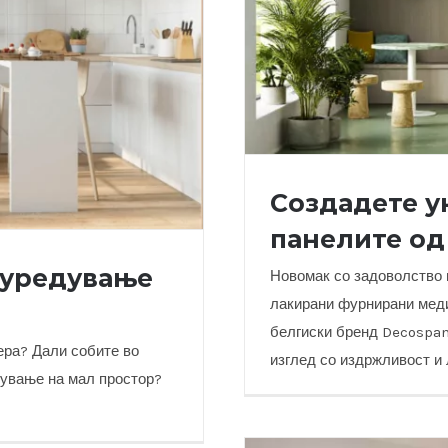
Создадете у
панелите од
 уредување
Новомак со задоволство в
лакирани фурнирани меди
белгиски бренд Decospan
Создадете уникате
ера? Дали собите во
изглед со издржливост и
дување на мал простор?
 на мал простор