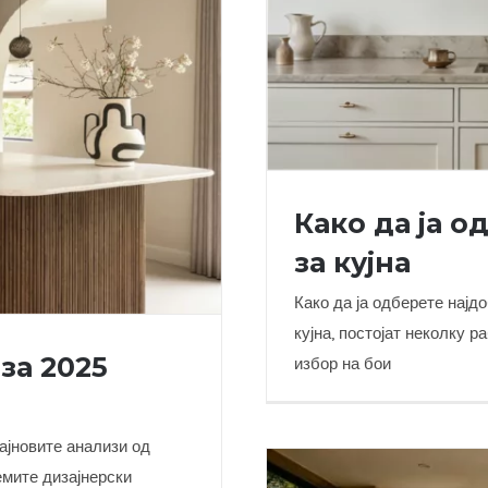
Како да ја о
за кујна
Како да ја одберете најдо
кујна, постојат неколку 
за 2025
избор на бои
Како да ја о
ајновите анализи од
емите дизајнерски