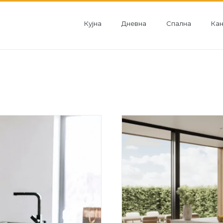
for:
Кујна
Дневна
Спална
Кан