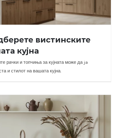
одберете вистинските
ата кујна
е рачки и топчиња за кујната може да ja
а и стилот на вашата кујна.
те вистинските рачки за вашата кујна