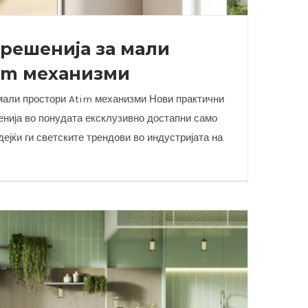
решенија за мали
im механизми
мали простори Atim механизми Нови практични
ија во понудата ексклузивно достапни само
ејќи ги светските трендови во индустријата на
ја за мали простори Atim механизми