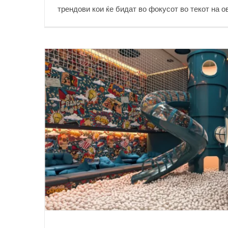
трендови кои ќе бидат во фокусот во текот на о
Топ 6 кујнски трендови за 2